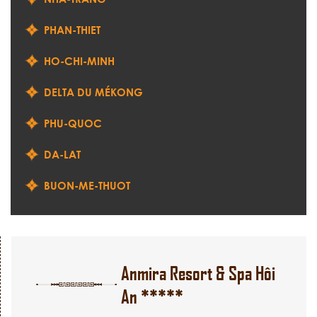
PHAN-THIET
HO-CHI-MINH
DELTA DU MÉKONG
PHU-QUOC
DA-LAT
BUON-ME-THUOT
Anmira Resort & Spa Hôi
An *****