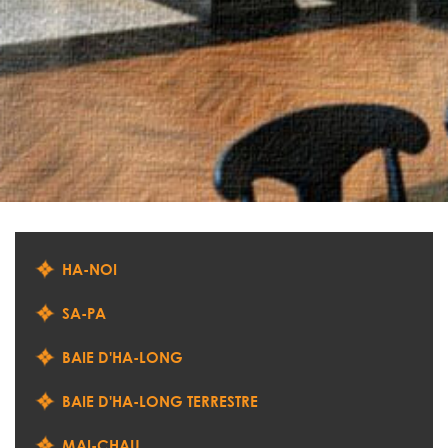
HA-NOI
SA-PA
BAIE D'HA-LONG
BAIE D'HA-LONG TERRESTRE
MAI-CHAU