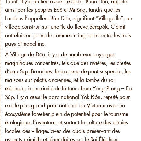
Thuột, il y a un lieu assez célèbre : Buôn Đôn, appelé
ainsi par les peuples Êđê et Mnông, tandis que les
Laotiens l’appellent Bản Đôn, signifiant “Village Île”, un
village construit sur une île du fleuve Sêrepôk. C’était
autrefois un point de commerce important entre les trois
pays d’Indochine.
À Village du Đôn, il y a de nombreux paysages
magnifiques concentrés, tels que des rivières, les chutes
d’eau Sept Branches, le tourisme de pont suspendu, les
maisons sur pilotis anciennes, et la tombe du roi
éléphant, à proximité de la tour cham Yang Prong – Ea
Súp. Il y a aussi le parc national Yok Đôn, réputé pour
être le plus grand parc national du Vietnam avec un
écosystème forestier plein de potentiel pour le tourisme
écologique, l’aventure, et surtout la culture des ethnies
locales des villages avec des quais préservant des
aspects primitifs et légendaires sur le Roi Éléphant.