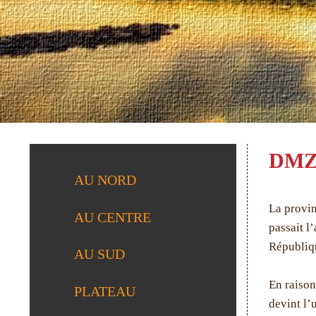
DMZ
AU NORD
La provin
AU CENTRE
passait l
Républiqu
AU SUD
En raison
PLATEAU
devint l’