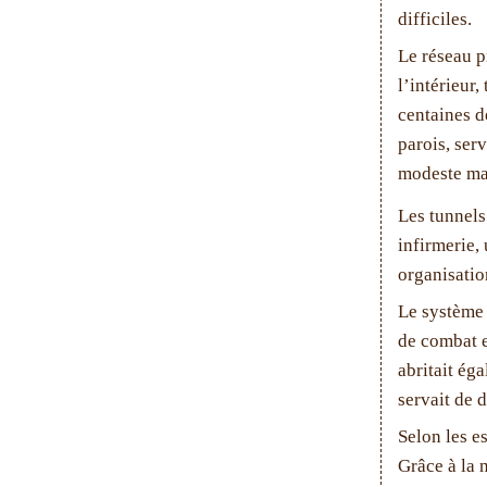
difficiles.
Le réseau p
l’intérieur
centaines d
parois, ser
modeste mai
Les tunnels
infirmerie,
organisatio
Le système 
de combat e
abritait ég
servait de 
Selon les e
Grâce à la n