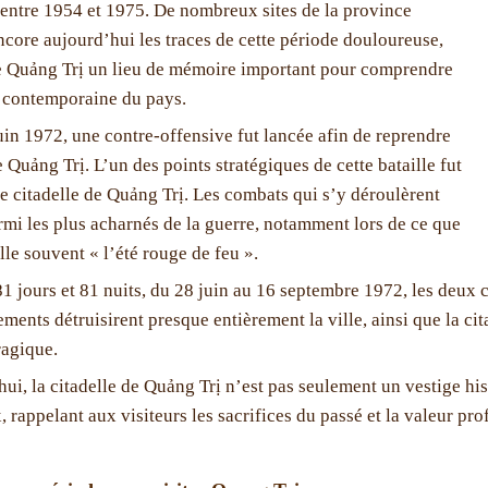
entre 1954 et 1975. De nombreux sites de la province
ncore aujourd’hui les traces de cette période douloureuse,
e Quảng Trị un lieu de mémoire important pour comprendre
e contemporaine du pays.
uin 1972, une contre-offensive fut lancée afin de reprendre
e Quảng Trị. L’un des points stratégiques de cette bataille fut
e citadelle de Quảng Trị. Les combats qui s’y déroulèrent
rmi les plus acharnés de la guerre, notamment lors de ce que
lle souvent « l’été rouge de feu ».
1 jours et 81 nuits, du 28 juin au 16 septembre 1972, les deux 
ents détruisirent presque entièrement la ville, ainsi que la cit
ragique.
ui, la citadelle de Quảng Trị n’est pas seulement un vestige his
x, rappelant aux visiteurs les sacrifices du passé et la valeur pro