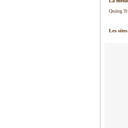
La meill
Quảng Trị
Les site