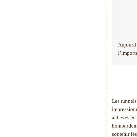
Aujourd’h
l’import
Les tunnels
impressionn
achevés en 
bombardemen
soutenir le