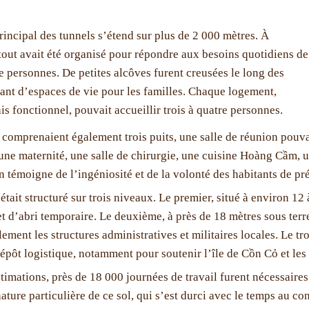
rincipal des tunnels s’étend sur plus de 2 000 mètres. À
, tout avait été organisé pour répondre aux besoins quotidiens de
e personnes. De petites alcôves furent creusées le long des
vant d’espaces de vie pour les familles. Chaque logement,
s fonctionnel, pouvait accueillir trois à quatre personnes.
 comprenaient également trois puits, une salle de réunion pouv
 une maternité, une salle de chirurgie, une cuisine Hoàng Cầm, u
n témoigne de l’ingéniosité et de la volonté des habitants de pr
était structuré sur trois niveaux. Le premier, situé à environ 12
t d’abri temporaire. Le deuxième, à près de 18 mètres sous terre,
alement les structures administratives et militaires locales. Le 
dépôt logistique, notamment pour soutenir l’île de Cồn Cỏ et les
stimations, près de 18 000 journées de travail furent nécessaires
ature particulière de ce sol, qui s’est durci avec le temps au co