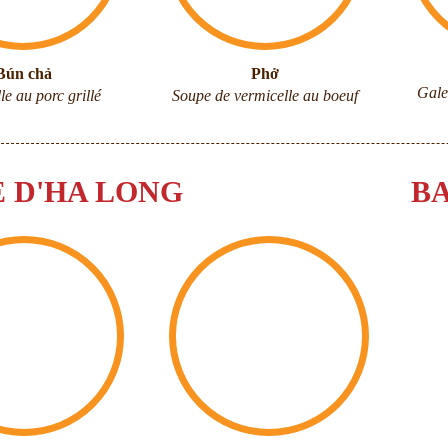
Bún chả
Phở
Gale
le au porc grillé
Soupe de vermicelle au boeuf
E D'HA LONG
BA