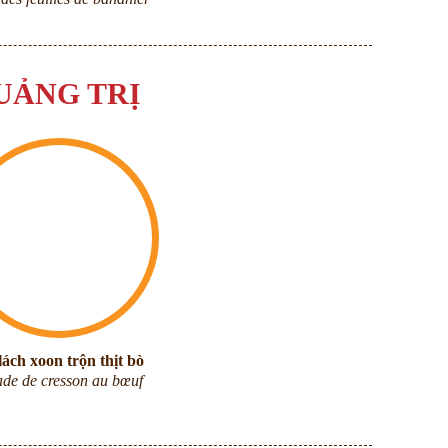
UẢNG TRỊ
lách xoon trộn thịt bò
ade de cresson au bœuf