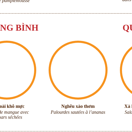
de pamplemousse
NG BÌNH
Q
xoài khô mực
Nghêu xào thơm
Xà 
de mangue avec
Palourdes sautées à l’ananas
Sal
ars séchées