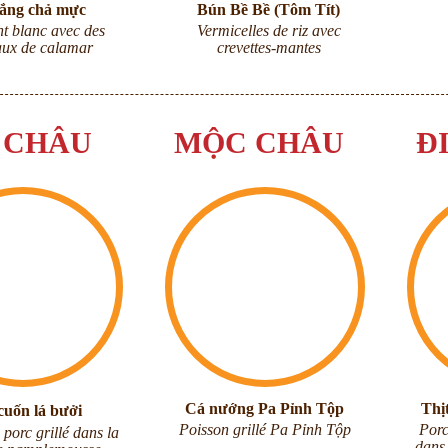
rắng chả mực
Bún Bề Bề (Tôm Tít)
nt blanc avec des
Vermicelles de riz avec
ux de calamar
crevettes-mantes
 CHÂU
MỘC CHÂU
Đ
Cá nướng Pa Pỉnh Tộp
Thị
cuốn lá bưởi
Poisson grillé Pa Pỉnh Tộp
Porc
 porc grillé dans la
dans 