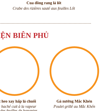
Cua đồng rang lá lốt
Crabe des rizières sauté aux feuilles Lốt
IỆN BIÊN PHỦ
t heo xay hấp lá chuối
Gà nướng Mắc Khén
 haché cuit à la vapeur
Poulet grillé au Mắc Khén
des feuilles de bananier