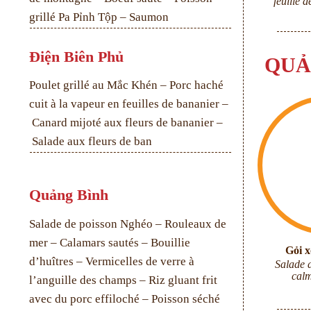
feuille 
grillé Pa Pỉnh Tộp
– Saumon
Điện Biên Phủ
QUẢ
Poulet grillé au Mắc Khén – Porc haché
cuit à la vapeur en feuilles de bananier –
Canard mijoté aux fleurs de bananier –
Salade aux fleurs de ban
Quảng Bình
Salade de poisson Nghéo – Rouleaux de
mer – Calamars sautés – Bouillie
Gỏi 
d’huîtres – Vermicelles de verre à
Salade 
calm
l’anguille des champs – Riz gluant frit
avec du porc effiloché – Poisson séché