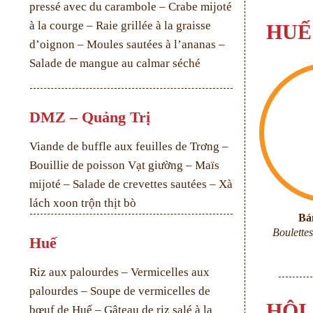
pressé avec du carambole – Crabe mijoté
à la courge – Raie grillée à la graisse
HUẾ
d’oignon – Moules sautées à l’ananas –
Salade de mangue au calmar séché
DMZ – Quảng Trị
Viande de buffle aux feuilles de Trơng –
Bouillie de poisson Vạt giường – Maïs
mijoté – Salade de crevettes sautées – Xà
lách xoon trộn thịt bò
Bá
Boulettes
Huế
Riz aux palourdes – Vermicelles aux
palourdes – Soupe de vermicelles de
HỘI
bœuf de Huế – Gâteau de riz salé à la