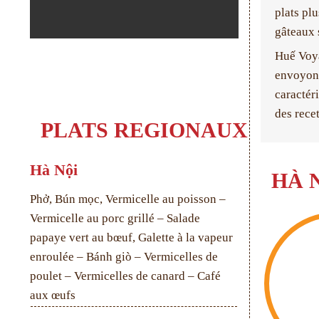
plats plu
gâteaux 
Huế Voya
envoyons
caractéri
des rece
PLATS REGIONAUX
Hà Nội
HÀ 
Phở, Bún mọc, Vermicelle au poisson –
Vermicelle au porc grillé – Salade
papaye vert au bœuf, Galette à la vapeur
enroulée – Bánh giò – Vermicelles de
poulet – Vermicelles de canard – Café
aux œufs