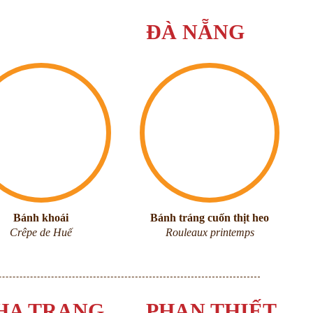
ĐÀ NẴNG
Bánh khoái
Bánh tráng cuốn thịt heo
Crêpe de Huế
Rouleaux printemps
HA TRANG
PHAN THIẾT