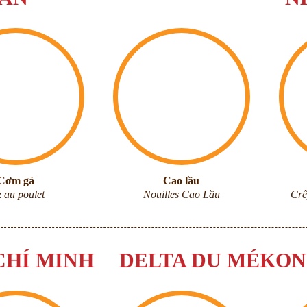
Cơm gà
Cao lầu
z au poulet
Nouilles Cao Lầu
Crê
CHÍ MINH
DELTA DU MÉKO