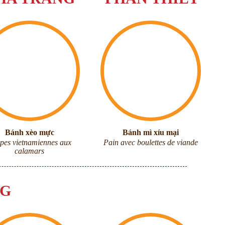
Bánh xèo mực
Bánh mì xíu mại
pes vietnamiennes aux
Pain avec boulettes de viande
calamars
NG