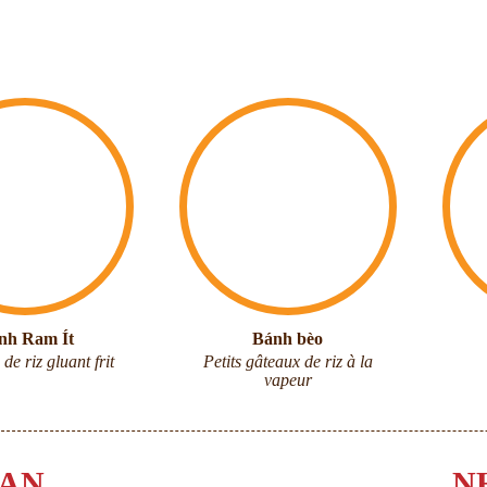
nh Ram Ít
Bánh bèo
 de riz gluant frit
Petits gâteaux de riz à la
vapeur
 AN
N