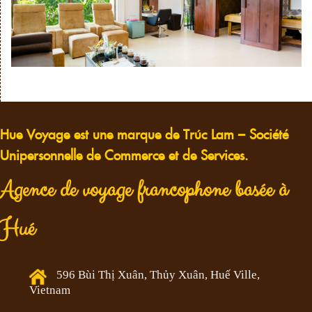
Hue Voyage est une marque de Trúc Lam – Société
Unipersonnelle de Commerce et de Services.
Agence de voyage francophone basée à
Hué
596 Bùi Thị Xuân, Thủy Xuân, Huế Ville,
Vietnam