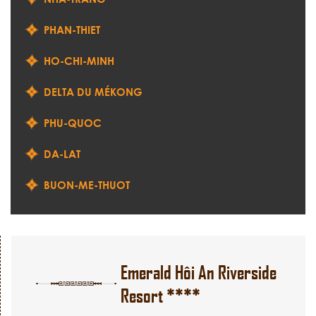
PHAN-THIET
HO-CHI-MINH
DELTA DU MÉKONG
PHU-QUOC
DA-LAT
BUON-ME-THUOT
Emerald Hôi An Riverside
Resort ****