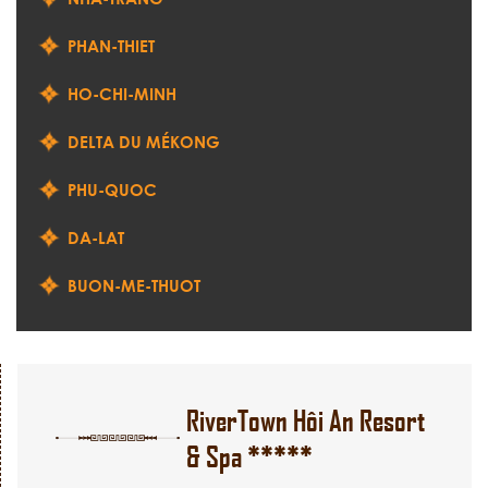
PHAN-THIET
HO-CHI-MINH
DELTA DU MÉKONG
PHU-QUOC
DA-LAT
BUON-ME-THUOT
RiverTown Hôi An Resort
& Spa *****