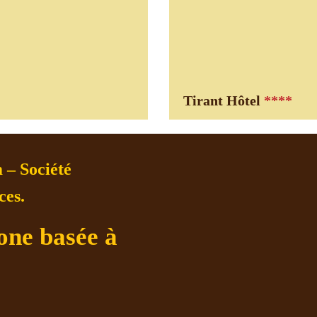
Tirant Hôtel
****
 – Société
ces.
one basée à