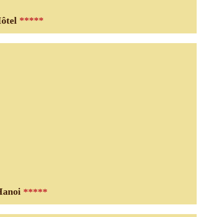
ôtel
*****
Hanoi
*****