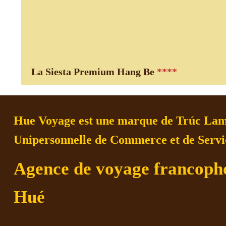
La Siesta Premium Hang Be
****
Hue Voyage est une marque de Trúc Lam
Unipersonnelle de Commerce et de Servi
Agence de voyage francoph
Hué