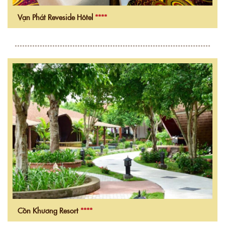
Vạn Phát Reveside Hôtel
****
Cồn Khương Resort
****