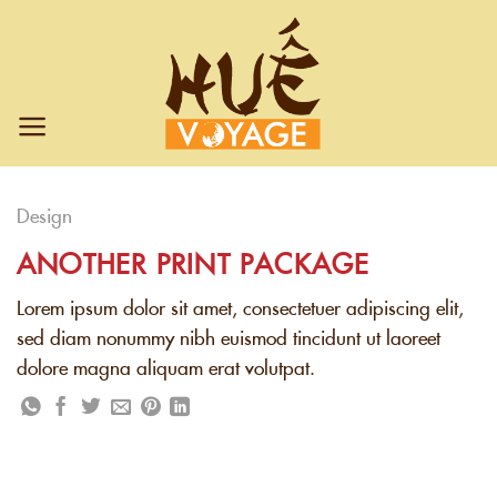
Chuyển
đến
nội
dung
Design
ANOTHER PRINT PACKAGE
Lorem ipsum dolor sit amet, consectetuer adipiscing elit,
sed diam nonummy nibh euismod tincidunt ut laoreet
dolore magna aliquam erat volutpat.