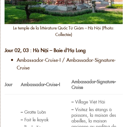
Le temple de la littérature Quốc Tử Giám – Hà Nội (Photo:
Collectée)
Jour 02, 03 : Hà Nội – Baie d’Hạ Long
Ambassador-Cruise-I / Ambassador-Signature-
Cruise
Ambassador-Signature-
Jour
Ambassador-Cruise-I
Cruise
– Village Việt Hải
– Visitez les étangs à
– Grotte Luồn
poissons, la maison des
– Fait le kayak
abeilles, la maison
ancienne ou profitez de