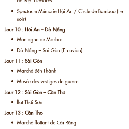
de Sept Hectares
Spectacle Mémorie Hội An / Circle de Bamboo (Le
soir)
Jour 10 : Hội An – Đà Nẵng
Montagne de Marbre
Đà Nẵng – Sài Gòn (En avion)
Jour 11 : Sài Gòn
Marché Bến Thành
Musée des vestiges de guerre
Jour 12 : Sài Gòn – Cần Thơ
Îlot Thới Sơn
Jour 13 : Cần Thơ
Marché flottant de Cái Răng