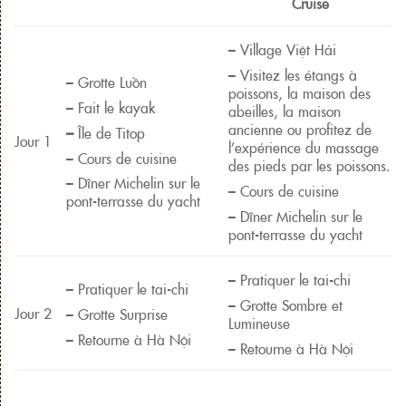
Cruise
– Village Việt Hải
– Visitez les étangs à
– Grotte Luồn
poissons, la maison des
– Fait le kayak
abeilles, la maison
ancienne ou profitez de
–
Île de Titop
Jour 1
l’expérience du massage
– Cours de cuisine
des pieds par les poissons.
– Dîner Michelin sur le
– Cours de cuisine
pont-terrasse du yacht
– Dîner Michelin sur le
pont-terrasse du yacht
– Pratiquer le tai-chi
– Pratiquer le tai-chi
– Grotte Sombre et
Jour 2
– Grotte Surprise
Lumineuse
– Retourne à Hà Nội
– Retourne à Hà Nội