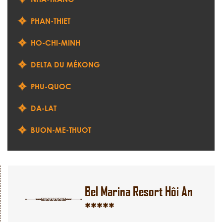
PHAN-THIET
HO-CHI-MINH
DELTA DU MÉKONG
PHU-QUOC
DA-LAT
BUON-ME-THUOT
Bel Marina Resort Hôi An
*****