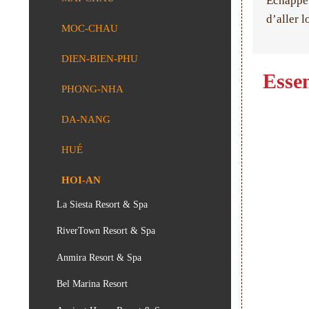
Échapper
d’aller l
MOC-CHAU
DIEN-BIEN-PHU
Esse
PHONG-NHA
DA-NANG
HUÉ
HOI-AN
La Siesta Resort & Spa
RiverTown Resort & Spa
Anmira Resort & Spa
Bel Marina Resort