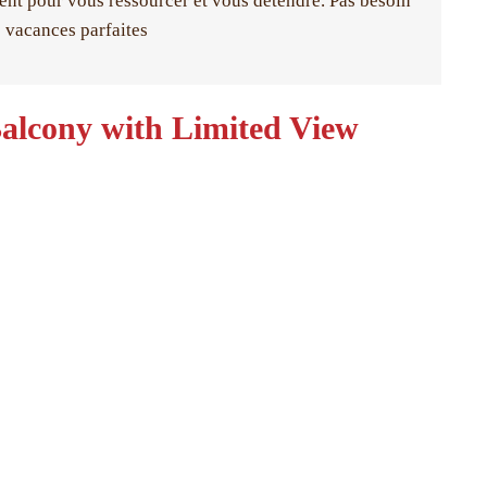
rent pour vous ressourcer et vous détendre. Pas besoin
s vacances parfaites
alcony with Limited View