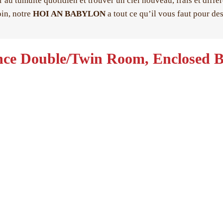
 au tumulte quotidien et trouver un ciel nouveau, frais et diffé
oin, notre
HOI AN BABYLON
a tout ce qu’il vous faut pour de
nce Double/Twin Room, Enclosed B