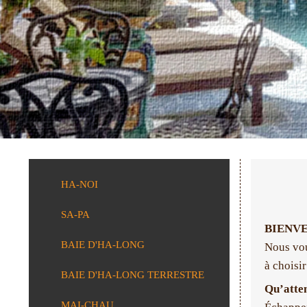
HA-NOI
SA-PA
BIENVE
BAIE D'HA-LONG
Nous vou
à choisir
BAIE D'HA-LONG TERRESTRE
Qu’atte
MAI-CHAU