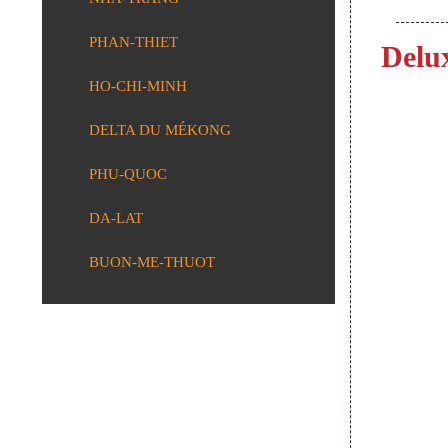
PHAN-THIET
Delu
HO-CHI-MINH
DELTA DU MÉKONG
PHU-QUOC
DA-LAT
BUON-ME-THUOT