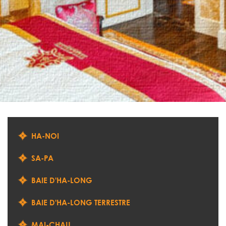
HA-NOI
SA-PA
BAIE D'HA-LONG
BAIE D'HA-LONG TERRESTRE
MAI-CHAU