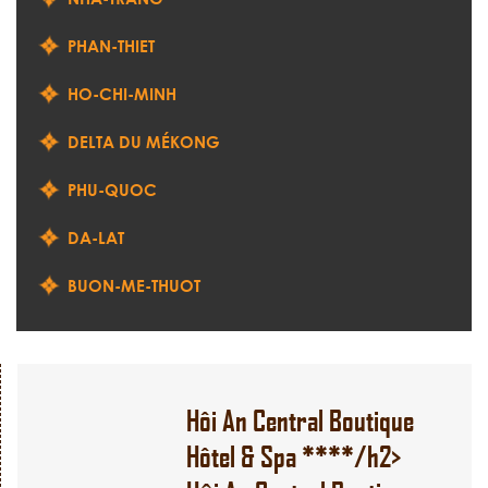
PHAN-THIET
HO-CHI-MINH
DELTA DU MÉKONG
PHU-QUOC
DA-LAT
BUON-ME-THUOT
Hôi An Central Boutique
Hôtel & Spa ****/h2>