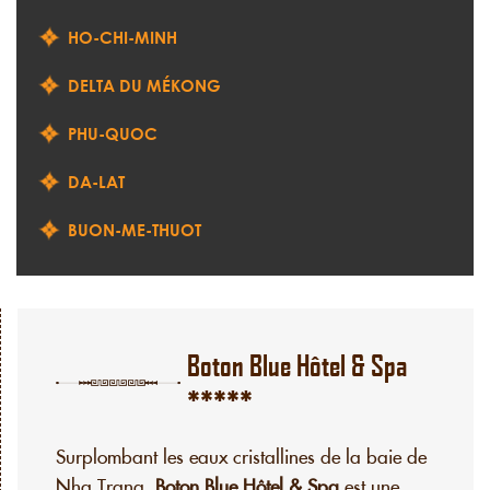
HO-CHI-MINH
DELTA DU MÉKONG
PHU-QUOC
DA-LAT
BUON-ME-THUOT
Boton Blue Hôtel & Spa
*****
Surplombant les eaux cristallines de la baie de
Nha Trang,
Boton Blue Hôtel & Spa
est une