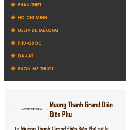
PHAN-THIET
HO-CHI-MINH
DELTA DU MÉKONG
PHU-QUOC
DA-LAT
BUON-ME-THUOT
Muong Thanh Grand Diên
Biên Phu
Le
Mường Thanh Grand Điện Biên Phủ
est le