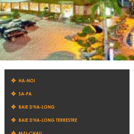
HA-NOI
SA-PA
BAIE D'HA-LONG
BAIE D'HA-LONG TERRESTRE
MAI-CHAU