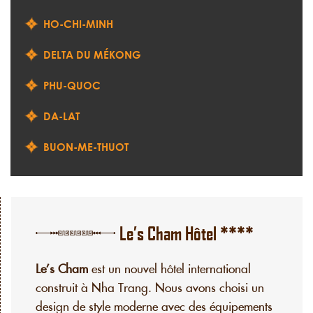
HO-CHI-MINH
DELTA DU MÉKONG
PHU-QUOC
DA-LAT
BUON-ME-THUOT
Le’s Cham Hôtel ****
Le’s Cham
est un nouvel hôtel international
construit à Nha Trang. Nous avons choisi un
design de style moderne avec des équipements