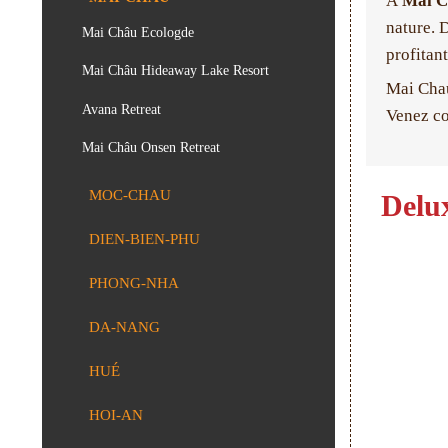
À
Mai C
nature. D
Mai Châu Ecologde
profitan
Mai Châu Hideaway Lake Resort
Mai Chau
Avana Retreat
Venez co
Mai Châu Onsen Retreat
MOC-CHAU
Delu
DIEN-BIEN-PHU
PHONG-NHA
DA-NANG
HUÉ
HOI-AN