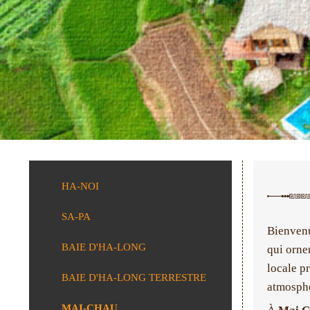
HA-NOI
SA-PA
Bienvenu
BAIE D'HA-LONG
qui ornen
locale p
BAIE D'HA-LONG TERRESTRE
atmosphè
MAI-CHAU