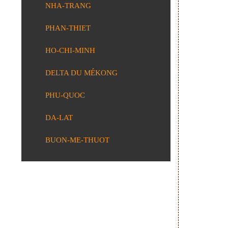
NHA-TRANG
PHAN-THIET
HO-CHI-MINH
DELTA DU MÉKONG
PHU-QUOC
DA-LAT
BUON-ME-THUOT