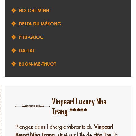
HO-CHI-MINH
DELTA DU MÉKONG
PHU-QUOC
DA-LAT
BUON-ME-THUOT
Vinpearl Luxury Nha
Trang *****
Plongez dans l’énergie vibrante du
Vinpearl
Resort Nha Trang
, situé sur l’île de
Hòn Tre
, là