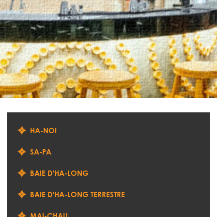
HA-NOI
SA-PA
BAIE D'HA-LONG
BAIE D'HA-LONG TERRESTRE
MAI-CHAU