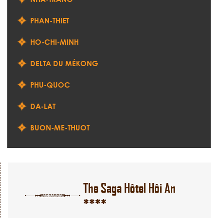
PHAN-THIET
HO-CHI-MINH
DELTA DU MÉKONG
PHU-QUOC
DA-LAT
BUON-ME-THUOT
The Saga Hôtel Hôi An
****