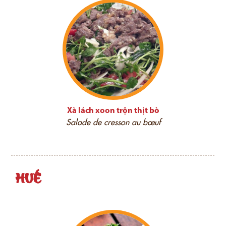
Xà lách xoon trộn thịt bò
Salade de cresson au bœuf
HUẾ