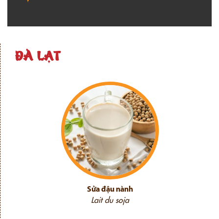
ĐÀ LẠT
Sửa đậu nành
Lait du soja