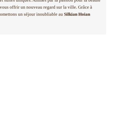
et suites uniques. Animés par la passion pour la beauté
à vous offrir un nouveau regard sur la ville. Grâce à
promettons un séjour inoubliable au
Silkian Hoian