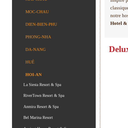
Inspiré 
classiqu
MOC-CHAU
notre ho
Hotel &
DIEN-BIEN-PHU
PHONG-NHA
Delu
DA-NANG
HUÉ
HOI-AN
La Siesta Resort & Spa
RiverTown Resort & Spa
Anmira Resort & Spa
Bel Marina Resort