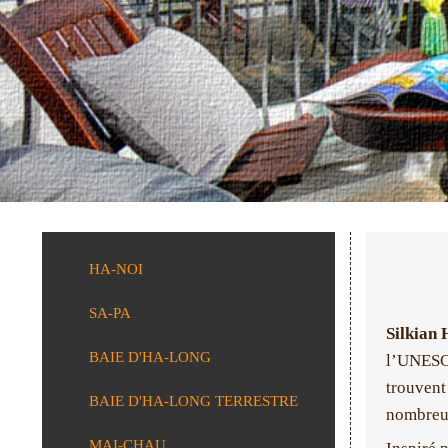
HA-NOI
SA-PA
Silkian 
BAIE D'HA-LONG
l’UNESCO
trouvent
BAIE D'HA-LONG TERRESTRE
nombreus
MAI-CHAU