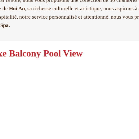
par la soie, nous vous proposons une collection de 50 chambres 
e de
Hoi An
, sa richesse culturelle et artistique, nous aspirons 
spitalité, notre service personnalisé et attentionné, nous vous 
 Spa
.
xe Balcony Pool View