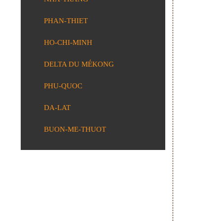
PHAN-THIET
HO-CHI-MINH
DELTA DU MÉKONG
PHU-QUOC
DA-LAT
BUON-ME-THUOT