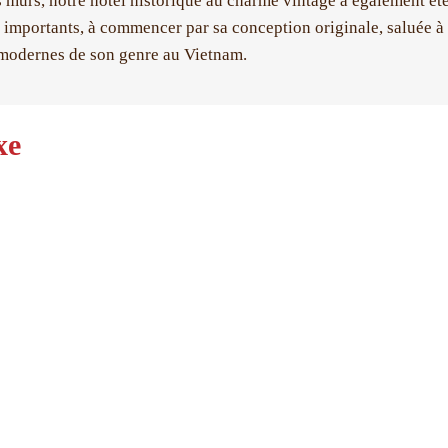
s murs, notre hôtel historique au charme vintage a également é
s importants, à commencer par sa conception originale, saluée à
 modernes de son genre au Vietnam.
xe