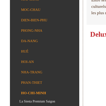
Entre se
culturel
MOC-CHAU
les plus
DIEN-BIEN-PHU
PHONG-NHA
Delu
DA-NANG
HUÉ
HOI-AN
NHA-TRANG
PHAN-THIET
HO-CHI-MINH
La Siesta Premium Saigon