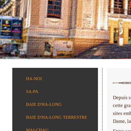
HA-NOI
SA-PA
Depuis s
BAIE D'HA-LONG
cette gra
sites em
BAIE D'HA-LONG TERRESTRE
Dame, la
MAI-CHAU