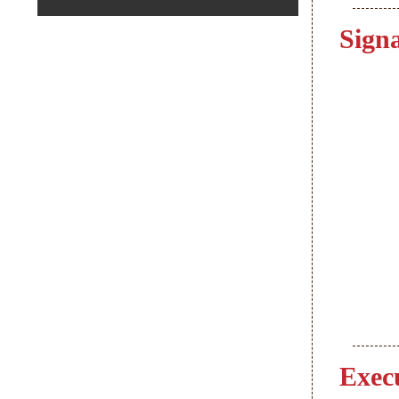
Signa
Execu