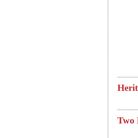
Herit
Two 