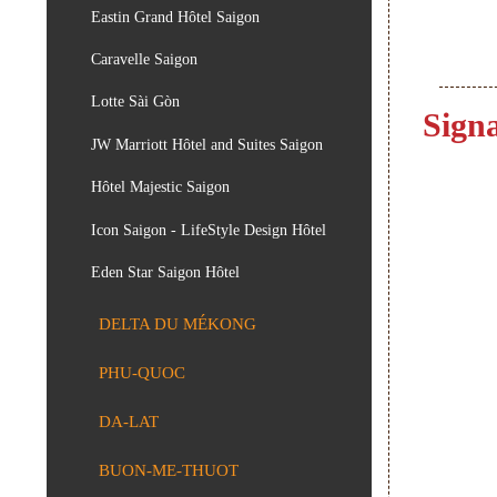
Eastin Grand Hôtel Saigon
Caravelle Saigon
Lotte Sài Gòn
Sign
JW Marriott Hôtel and Suites Saigon
Hôtel Majestic Saigon
Icon Saigon - LifeStyle Design Hôtel
Eden Star Saigon Hôtel
DELTA DU MÉKONG
PHU-QUOC
DA-LAT
BUON-ME-THUOT