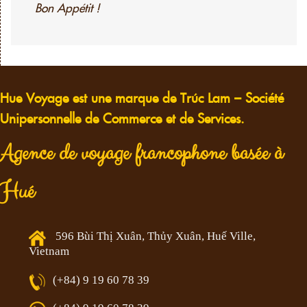
Bon Appétit !
Hue Voyage est une marque de Trúc Lam – Société
Unipersonnelle de Commerce et de Services.
Agence de voyage francophone basée à
Hué
596 Bùi Thị Xuân, Thủy Xuân, Huế Ville,
Vietnam
(+84) 9 19 60 78 39