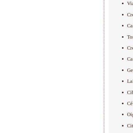
Vi
Cr
Ca
To
Cr
Ca
Ge
La
Ci
Cé
Oi
Ci