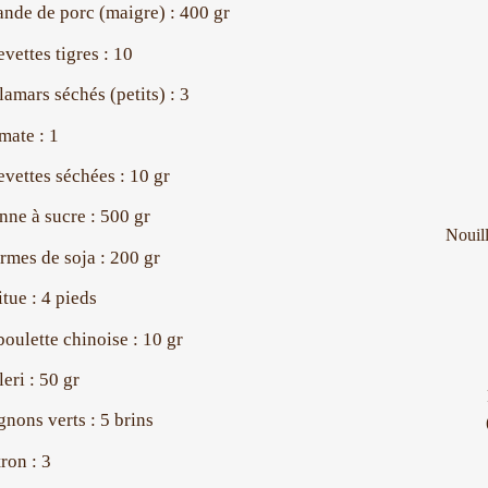
ande de porc (maigre) : 400 gr
evettes tigres : 10
lamars séchés (petits) : 3
mate : 1
evettes séchées : 10 gr
nne à sucre : 500 gr
Nouill
rmes de soja : 200 gr
itue : 4 pieds
boulette chinoise : 10 gr
leri : 50 gr
gnons verts : 5 brins
tron : 3