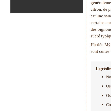
généralemen
citron, de 
est une sau
certains en
des oignons
sucré typiq
Hủ tiếu Mỹ 
sont cuites
Ingrédie
No
Os
Os
Cœ