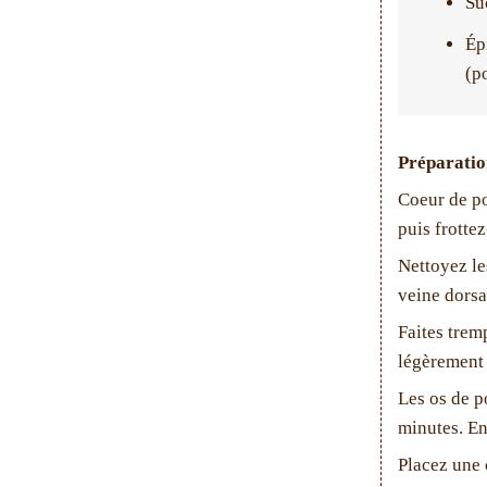
Su
Ép
(p
Préparatio
Coeur de po
puis frottez
Nettoyez les
veine dorsal
Faites trem
légèrement e
Les os de p
minutes. Ens
Placez une c