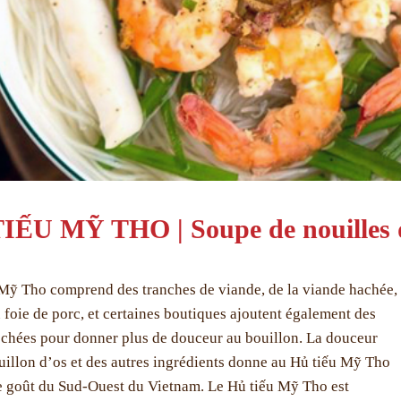
IẾU MỸ THO | Soupe de nouilles
Mỹ Tho comprend des tranches de viande, de la viande hachée,
u foie de porc, et certaines boutiques ajoutent également des
échées pour donner plus de douceur au bouillon. La douceur
uillon d’os et des autres ingrédients donne au Hủ tiếu Mỹ Tho
e goût du Sud-Ouest du Vietnam. Le Hủ tiếu Mỹ Tho est