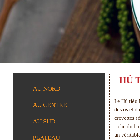
HỦ T
AU NORD
Le Hủ tiếu 
AU CENTRE
des os et d
crevettes s
AU SUD
riche du bo
un véritabl
PLATEAU