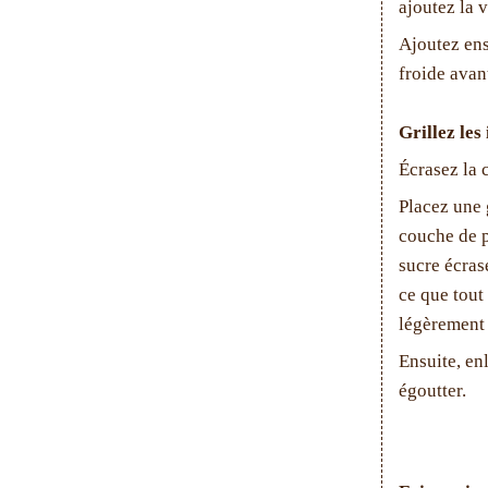
ajoutez la v
Ajoutez ensu
froide avant
Grillez les
Écrasez la 
Placez une g
couche de p
sucre écrasé
ce que tout
légèrement b
Ensuite, enl
égoutter.