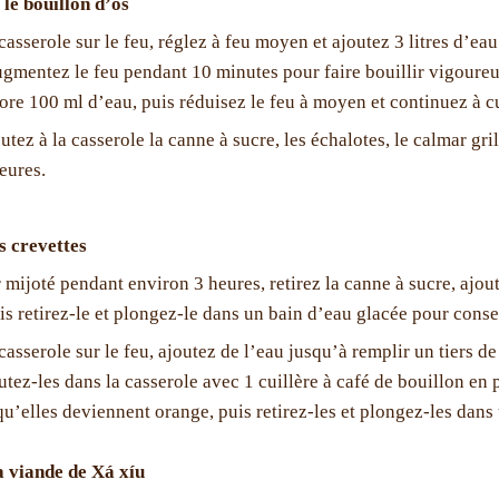
 le bouillon d’os
asserole sur le feu, réglez à feu moyen et ajoutez 3 litres d’eau
ugmentez le feu pendant 10 minutes pour faire bouillir vigoureus
ore 100 ml d’eau, puis réduisez le feu à moyen et continuez à cu
utez à la casserole la canne à sucre, les échalotes, le calmar gril
eures.
s crevettes
 mijoté pendant environ 3 heures, retirez la canne à sucre, ajou
is retirez-le et plongez-le dans un bain d’eau glacée pour conse
casserole sur le feu, ajoutez de l’eau jusqu’à remplir un tiers de
utez-les dans la casserole avec 1 cuillère à café de bouillon en 
qu’elles deviennent orange, puis retirez-les et plongez-les dans
a viande de Xá xíu