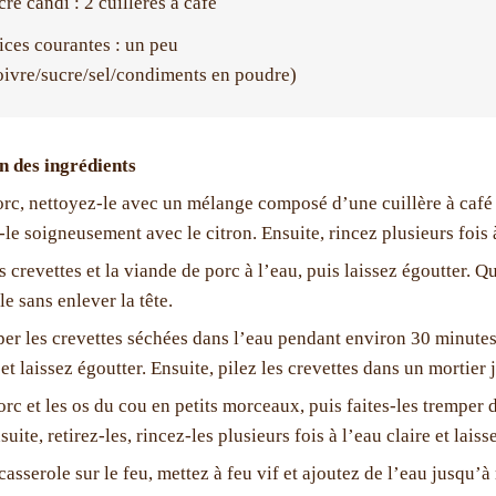
cre candi : 2 cuillères à café
ices courantes : un peu
oivre/sucre/sel/condiments en poudre)
n des ingrédients
rc, nettoyez-le avec un mélange composé d’une cuillère à café 
-le soigneusement avec le citron. Ensuite, rincez plusieurs fois à
 crevettes et la viande de porc à l’eau, puis laissez égoutter. Q
e sans enlever la tête.
per les crevettes séchées dans l’eau pendant environ 30 minutes 
t laissez égoutter. Ensuite, pilez les crevettes dans un mortier 
orc et les os du cou en petits morceaux, puis faites-les trempe
uite, retirez-les, rincez-les plusieurs fois à l’eau claire et laiss
asserole sur le feu, mettez à feu vif et ajoutez de l’eau jusqu’à