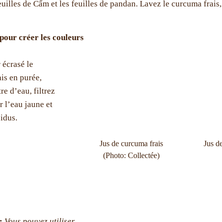
euilles de Cẩm et les feuilles de pandan. Lavez le curcuma frais,
pour créer les couleurs
 écrasé le
is en purée,
tre d’eau, filtrez
r l’eau jaune et
sidus.
Jus de curcuma frais
Jus d
(Photo: Collectée)
:
Vous pouvez utiliser