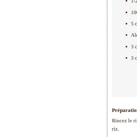
1/
10
5 c
Al
3 
3 
Préparatio
Rincez le ri
riz.