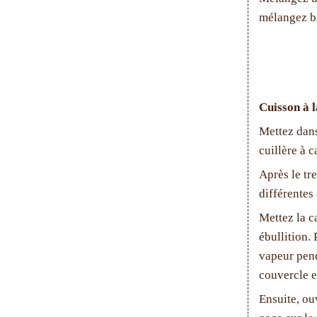
mélangez bi
Cuisson à l
Mettez dans
cuillère à c
Après le tr
différentes
Mettez la ca
ébullition. 
vapeur pend
couvercle e
Ensuite, ou