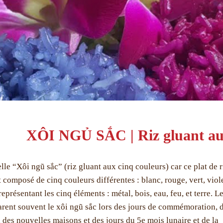
XÔI NGỦ SẮC | Riz gluant aux
lle “Xôi ngũ sắc” (riz gluant aux cinq couleurs) car ce plat de r
t composé de cinq couleurs différentes : blanc, rouge, vert, viole
représentant les cinq éléments : métal, bois, eau, feu, et terre. L
rent souvent le xôi ngũ sắc lors des jours de commémoration, 
 des nouvelles maisons et des jours du 5e mois lunaire et de la