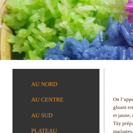
AU NORD
AU CENTRE
On l’appe
gluant es
AU SUD
et jaune, 
Tày prépa
PLATEAU
mariages,