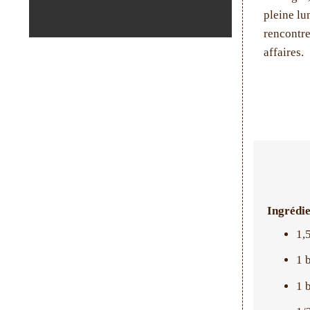
pleine lu
rencontre
affaires.
Ingrédie
1,
1 
1 