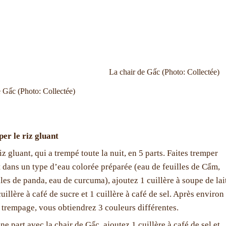
La chair de Gấc (Photo: Collectée)
 Gấc (Photo: Collectée)
er le riz gluant
iz gluant, qui a trempé toute la nuit, en 5 parts. Faites tremper
 dans un type d’eau colorée préparée (eau de feuilles de Cẩm,
lles de panda, eau de curcuma), ajoutez 1 cuillère à soupe de lai
uillère à café de sucre et 1 cuillère à café de sel. Après environ
 trempage, vous obtiendrez 3 couleurs différentes.
e part avec la chair de Gấc, ajoutez 1 cuillère à café de sel et