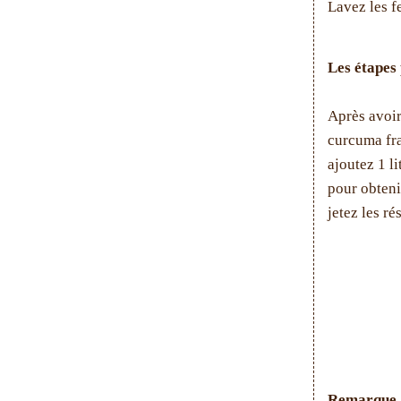
Lavez les f
Les étapes 
Après avoir
curcuma fra
ajoutez 1 li
pour obteni
jetez les ré
Remarque 