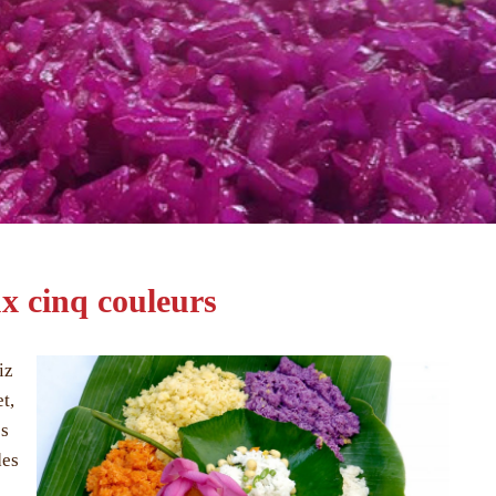
 cinq couleurs
iz
t,
es
des