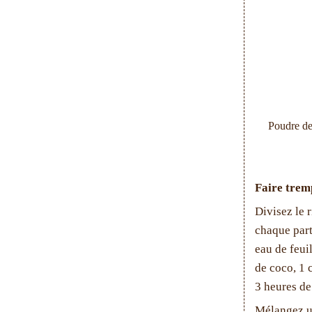
Poudre de
Faire tremp
Divisez le r
chaque part
eau de feui
de coco, 1 c
3 heures de
Mélangez un